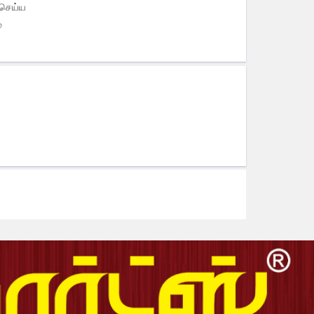
செய்ய
்