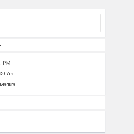
N
:: PM
30 Yrs.
Madurai