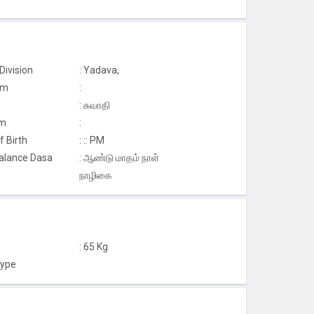
Division
: Yadava,
am
:
: சுவாதி
m
:
f Birth
: :: PM
Balance Dasa
: ஆண்டு மாதம் நாள்
நாழிகை
: 65 Kg
Type