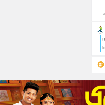
ச
H
I