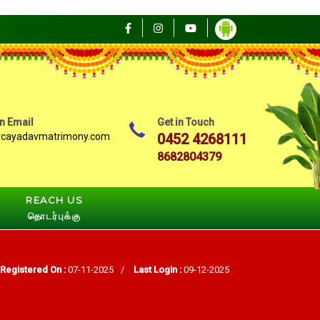
n Email
Get in Touch
ycayadavmatrimony.com
0452 4268111
8682804379
REACH US
தொடர்புக்கு
Registered On :
07-11-2025
/
Last Login :
09-12-2025