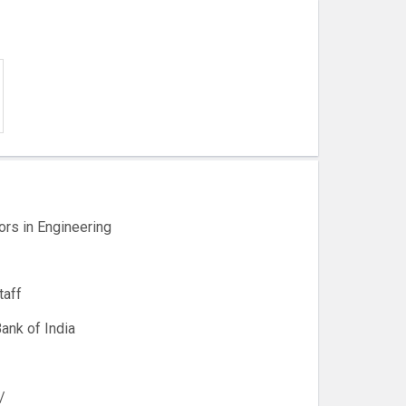
ors in Engineering
taff
ank of India
/