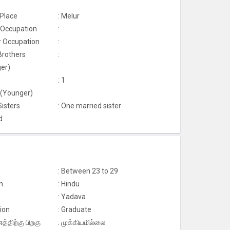
 Place
: Melur
 Occupation
:
 Occupation
:
Brothers
:
er)
: 1
s(Younger)
Sisters
: One married sister
d
: Between 23 to 29
n
: Hindu
: Yadava
ion
: Graduate
்திற்கு பிறகு
: முக்கியமில்லை