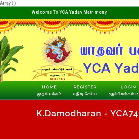
Array ( )
Welcome To YCA Yadav Matrimony
HOME
REGISTER
LOGIN
முதல் பக்கம்
பதிவு செய்ய
உறுப்பினர்கள் மட
K.Damodharan - YCA749