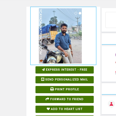
EXPRESS INTEREST - FREE
SEND PERSONALIZED MAIL
PRINT PROFILE
FORWARD TO FRIEND
ADD TO HEART LIST