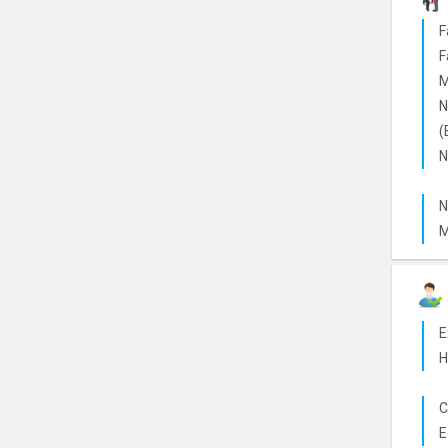
F
F
M
N
(
N
N
M
E
H
C
E