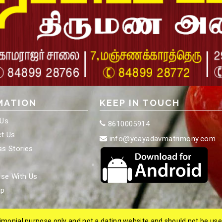
MATION
KEEP IN TOUCH
 Us
8610005914
t Us
info@ycayadavmatrimony.com
s Stories
ise With Us
ap
trimonial purpose only and not a dating website and should not be us