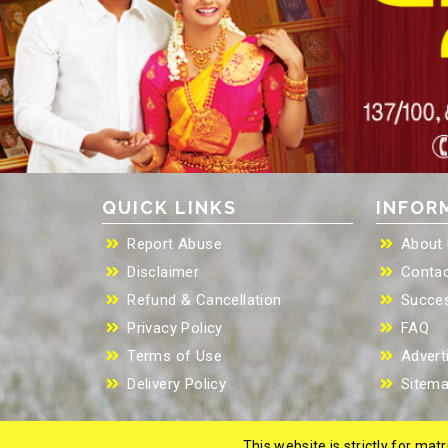
QUICK LINKS
INFOR
Report Abuse
About
Disclaimer
Contac
Refund & Cancellation
Succes
Privacy Policy
FAQ
Terms of Use
Advert
Delivery Policy
Sitem
This website is strictly for ma