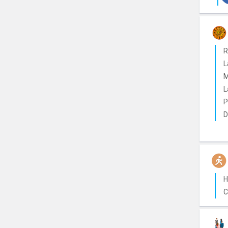
R
L
M
L
P
D
H
C