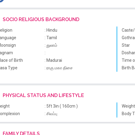
SOCIO RELIGIOUS BACKGROUND
eligion
: Hindu
Caste/
anguage
: Tamil
Gothr
oonsign
: துலாம்
Star
agnam
:
Dosha
lace of Birth
: Madurai
Time o
asa Type
: ராகு மகா திசை
Birth 
PHYSICAL STATUS AND LIFESTYLE
eight
: 5ft 3in ( 160cm )
Weight
omplexion
: சிவப்பு
Body 
FAMILY DETAILS