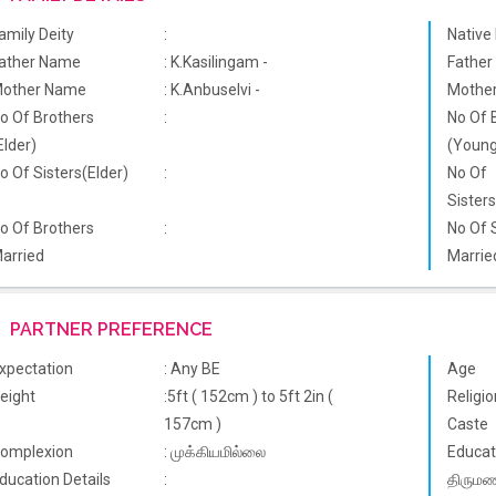
amily Deity
:
Native
ather Name
: K.Kasilingam -
Father
other Name
: K.Anbuselvi -
Mother
o Of Brothers
:
No Of 
Elder)
(Young
o Of Sisters(Elder)
:
No Of
Sister
o Of Brothers
:
No Of 
arried
Marrie
PARTNER PREFERENCE
xpectation
: Any BE
Age
eight
:5ft ( 152cm ) to 5ft 2in (
Religio
157cm )
Caste
omplexion
: முக்கியமில்லை
Educat
ducation Details
:
திருமணத